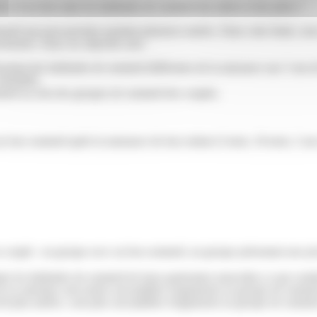
t-il un lien entre les habitudes de sommeil des mères et des pères ?
eil qui peut persister pendant plusieurs années. Dans cette étude, nou
hement. Ainsi, les objectifs sont :
sentant des habitudes de sommeil différentes de la naissance aux 3 ans d
dentifiés,
mmeil au sein des groupes de sommeil des couples.
r leur sommeil après la naissance de leur enfant (3 mois, 18 mois, 2 ans
en couple : un groupe avec un bon sommeil, un groupe présentant une pr
er les habitudes de sommeil de leurs partenaires masculins ce qui condui
né en automne sont moins susceptibles d'appartenir au groupe de somme
veil plus tardive, sont plus susceptibles d'appartenir au groupe de somm