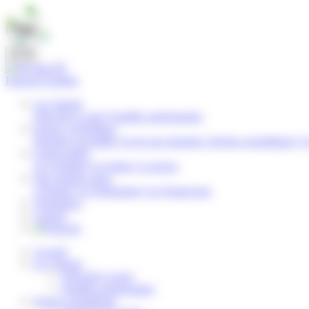
Panneau de gestion des cookies
FR
Français
English
La Cohorte
Objectifs et suivi
Familles participantes
Espace scientifique
Données recueillies
Accès aux données
Articles scientifiques
C
Grand public
Les résultats
Les lettres
La presse
Qui sommes-nous
L'Équipe
Les Partenaires
Les Financeurs
Volontaires
Contact
Accueil
La Cohorte
Objectifs et suivi
Familles participantes
Espace scientifique