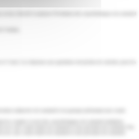
s avons cherché à analyser l'évolution des caractéristiques du sommeil
e l’enfant,
 et 3 ans). Les réponses aux questions ont permis de calculer, pour les
ivation subjective de sommeil et un groupe présentant une courte
t les couples à avoir des caractéristiques de sommeil similaires.
il avec une courte durée de sommeil et une privation de sommeil. Par
eil avec une courte durée de sommeil et une privation de sommeil.