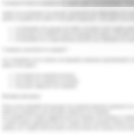
Comment évolue le sommeil des couples après l’accouchement ? Existe-
Après l'accouchement, les parents connaissent une dégradation du somm
(durée et qualité) des mères et des pères jusqu'aux 3 ans après l'accouc
1) d’identifier des groupes de mères, de pères et de couples pré
2) d'évaluer les relations entre les groupes de mères et de pères i
3) d'identifier les comportements associés aux habitudes de so
Comment caractériser le sommeil ?
Les volontaires de la cohorte ont répondu à plusieurs questionnaires su
mères et les pères :
1) la durée de sommeil nocturne,
2) la durée de sommeil en journée,
3) la perte subjective de sommeil.
Résultats principaux
Nous avons identifié trois groupes de sommeil maternel, paternel et 
durée de sommeil et une privation subjective de sommeil.
Les résultats de l’étude suggèrent que les femmes ont tendance à adopt
L’étude montre également que les couples dont le premier enfant est 
ailleurs, les couples dont les pères ont une heure de coucher ou de ré