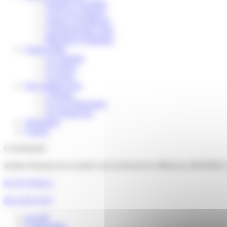
Données recueillies
Accès aux données
Articles scientifiques
Communication orale
Mémoires d’étudiants
Grand public
Les résultats
Les lettres
La presse
Qui sommes-nous
L'Équipe
Les Les Partenaires
Les Financeurs
Volontaires
Contact
Coordonnées
Institut National de la Santé et de la Recherche Médicale (INSERM)
04 76 76 68 12
06 22 83 14 01
Accueil
Grand public