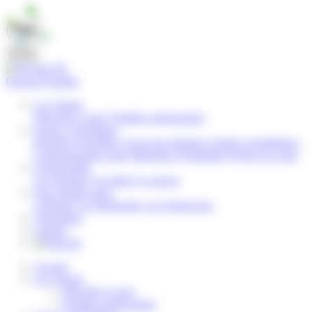
Panneau de gestion des cookies
FR
Français
English
La Cohorte
Objectifs et suivi
Familles participantes
Espace scientifique
Données recueillies
Accès aux données
Articles scientifiques
Communication orale
Mémoires d’étudiants
Projets en cours
Grand public
Les résultats
Les lettres
La presse
Qui sommes-nous
L'Équipe
Les Partenaires
Les Financeurs
Volontaires
Contact
Accueil
La Cohorte
Objectifs et suivi
Familles participantes