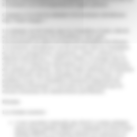
la croissance ou le développement de organes génitaux.
Comment a-t’on dosé les phtalates et les hormones stéroïdiennes
dans l’étude Sepages ?
Les phtalates ont été dosées dans les échantillons d’urine collectés
au cours de la grossesse (42 échantillons). Juste après
l'accouchement, les mères ont fourni des échantillons de cheveux.
Les hormones stéroïdiennes ont été mesurées dans les échantillons
de cheveux (progestérone, testostérone, cortisol, cortisone et 11-
déhydrocorticostérone). L’intérêt de réaliser ces dosages dans les
cheveux est d’obtenir des informations sur les niveaux hormonaux
des semaines précédentes. Dans des études antérieures les hormones
ont été mesurées dans des échantillons de sang ou d'urine, et le
problème est que ces échantillons fournissent uniquement des
informations hormonales à court terme (ne représentant que les
niveaux hormonaux des minutes/heures précédentes).
Résultats
Les résultats montrent :
1) une exposition maternelle plus élevée à certains phtalates
(mono-benzyl phtalate (MBzP), le métabolite du benzyl-butyl
phtalate (BBzP)), au troisième trimestre de la grossesse est