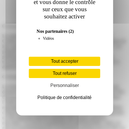
et vous donne le contrôle
sur ceux que vous
souhaitez activer
C’est quoi les phtalates ?
Nos partenaires
(2)
Les phtalates sont des produits chimiques environnementaux.
Vidéos
Certains sont classés comme perturbateurs endocriniens en raison de
leur capacité à modifier le bon fonctionnement des hormones. Les
phtalates sont couramment utilisés dans différents types de
plastiques, notamment le chlorure de polyvinyle (PVC). Ils se
Tout accepter
trouvent dans de nombreux matériaux d'emballage alimentaire et
également dans les cosmétiques.
Tout refuser
C’est quoi les hormones stéroïdiennes ?
Personnaliser
Les hormones sont des sortes de « messagers » dans le corps qui
donnent des informations aux cellules pour leur indiquer ce qu’elles
doivent faire et comment faire fonctionner tel ou tel organe. Dans
Politique de confidentialité
l’étude nous nous sommes intéressées aux stéroïdiennes qui
regroupent plusieurs types d’hormones (progestérone, testostérone,
cortisol etc.). Par exemple, la testostérone est une hormone qui joue
un rôle important dans la croissance des organes génitaux
masculins ? ou encore la production de spermatozoïdes. Ainsi, un
mauvais fonctionnement de ces hormones pourrait avoir un effet sur