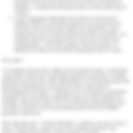
associée à des niveaux plus élevés de toutes les hormones
étudiées, y compris des hormones liées au stress telles que le
cortisol ;
2) une exposition maternelle plus élevée au di-isononyl
phtalate (DiNP) au deuxième trimestre de la grossesse est
associée à des niveaux plus faibles de testostérone, mais
uniquement chez les mères portant des fœtus masculins. Les
résultats observés pourraient être causés par un effet anti-
androgénique, c’est-à-dire quelque chose qui bloque ou
diminue les effets des hormones masculines dans le corps.
Et la suite ?
Ces résultats doivent être validés par des études futures. Cependant
cette étude soutient que l'exposition pendant la grossesse à certains
phtalates peut avoir des effets indésirables sur le fonctionnement des
hormones stéroïdiennes, qui jouent un rôle central dans le
développement du fœtus. L’altérations de ces hormones pourraient
expliquer des associations rapportées dans des étude antérieure à
Sepages, telles qu'un risque accru de naissances prématurées chez
les mères exposées à des concentrations plus élevées de MBzP
pendant la grossesse.
Pour aller plus loin :
Vicente Mustieles, Aurélien Lascouts, Oscar J
Pozo, Noemí Haro, Sarah Lyon-Caen, Paulina Jedynak, Sam