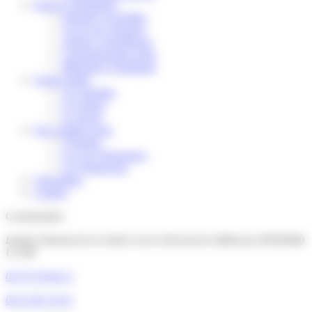
Espace scientifique
Données recueillies
Accès aux données
Articles scientifiques
Communication orale
Mémoires d’étudiants
Grand public
Les résultats
Les lettres
La presse
Qui sommes-nous
L'Équipe
Les Les Partenaires
Les Financeurs
Volontaires
Contact
Coordonnées
Institut National de la Santé et de la Recherche Médicale (INSERM)
U1209
04 76 76 68 12
06 22 83 14 01