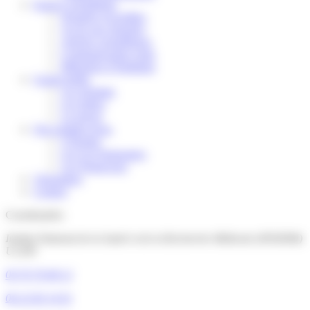
Espace scientifique
Données recueillies
Accès aux données
Articles scientifiques
Communication orale
Mémoires d’étudiants
Grand public
Les résultats
Les lettres
La presse
Qui sommes-nous
L'Équipe
Les Les Partenaires
Les Financeurs
Volontaires
Contact
Coordonnées
Institut National de la Santé et de la Recherche Médicale (INSERM)
U1209
04 76 76 68 12
06 22 83 14 01