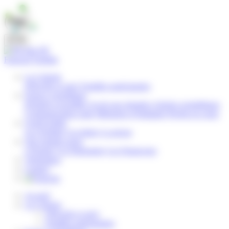
Panneau de gestion des cookies
FR
Français
English
La Cohorte
Objectifs et suivi
Familles participantes
Espace scientifique
Données recueillies
Accès aux données
Articles scientifiques
Communication orale
Mémoires d’étudiants
Projets en cours
Grand public
Les résultats
Les lettres
La presse
Qui sommes-nous
L'Équipe
Les Partenaires
Les Financeurs
Volontaires
Contact
Accueil
La Cohorte
Objectifs et suivi
Familles participantes