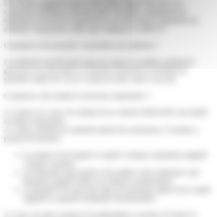
Des études suggèrent que le fait d’être exposé très tôt à ces
composés chimiques pourrait nuire à la santé, notamment en
dégradant la fonction respiratoire et en favorisant l’apparition de
maladies respiratoires telles que l'asthme et la BPCO.
Comment a été mesurée l’exposition aux phénols ?
Les phénols ont été dosés dans les urines recueillies pendant la
grossesse (au deuxième et troisième trimestres) et pendant la
première année de vie de l’enfant (à deux mois et un an).
Comment a été estimée la fonction respiratoire ?
A 2 mois et à 3 ans, les enfants de la cohorte SEPAGES ont réalisé
un bilan respiratoire.
A 2 mois, pendant le sommeil naturel du nourrisson, l’examen a
permis de mesurer :
le volume d’air inspiré et expiré à chaque respiration (appelé
volume courant),
un indicateur qui montre si les petites voies aériennes sont
bloquées (appelé indice de clairance pulmonaire),
la quantité d’air qui reste dans les poumons après avoir expiré
(appelé la capacité résiduelle fonctionnelle).
A 3 ans, un autre examen (l’oscillométrie) a permis d’évaluer le