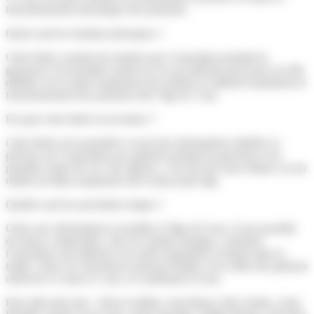
fonctionnement mécanique des poumons.
Quels sont les résultats principaux ?
Cette étude a permis de montrer que l’exposition pendant la
grossesse et la première année de vie aux phénols peut jouer un rôle
délétère sur la santé respiratoire des enfants en altérant notamment le
fonctionnement des poumons dès l’âge de 3 ans.
En quoi cette étude est novatrice ?
Cette étude est la première à avoir des informations répétées et
précises sur l’exposition aux phénols pendant la grossesse et la
première année de vie. Par ailleurs, c’est une des rares études à avoir
réalisé un bilan respiratoire dès le plus jeune âge.
Quelles sont les prochaines étapes ?
Grâce aux informations recueillies à l'âge de 8 ans, il sera possible
de mieux comprendre, chez les enfants Sepages, comment
l'exposition aux phénols et la santé respiratoire évoluent dans le
temps. Ainsi, les chercheurs pourront étudier si les effets des phénols
observés à 2 mois et 3 ans, se confirment à 8 ans.
Pour aller plus loin :
Alicia Guillien, Sam Bayat, Inès Amine, Anne