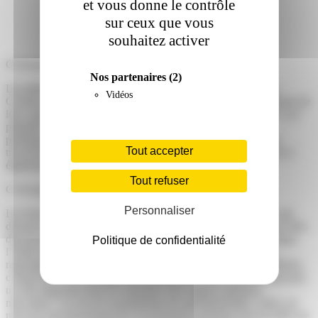
et vous donne le contrôle
sur ceux que vous
souhaitez activer
C’est quoi les phtalates ?
Nos partenaires
(2)
Les phtalates sont des produits chimiques environnementaux.
Vidéos
Certains sont classés comme perturbateurs endocriniens en raison de
leur capacité à modifier le bon fonctionnement des hormones. Les
phtalates sont couramment utilisés dans différents types de
plastiques, notamment le chlorure de polyvinyle (PVC). Ils se
Tout accepter
trouvent dans de nombreux matériaux d'emballage alimentaire et
également dans les cosmétiques.
Tout refuser
C’est quoi les hormones stéroïdiennes ?
Personnaliser
Les hormones sont des sortes de « messagers » dans le corps qui
donnent des informations aux cellules pour leur indiquer ce qu’elles
doivent faire et comment faire fonctionner tel ou tel organe. Dans
Politique de confidentialité
l’étude nous nous sommes intéressées aux stéroïdiennes qui
regroupent plusieurs types d’hormones (progestérone, testostérone,
cortisol etc.). Par exemple, la testostérone est une hormone qui joue
un rôle important dans la croissance des organes génitaux
masculins ? ou encore la production de spermatozoïdes. Ainsi, un
mauvais fonctionnement de ces hormones pourrait avoir un effet sur