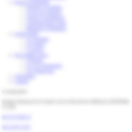
Espace scientifique
Données recueillies
Accès aux données
Articles scientifiques
Communication orale
Mémoires d’étudiants
Grand public
Les résultats
Les lettres
La presse
Qui sommes-nous
L'Équipe
Les Les Partenaires
Les Financeurs
Volontaires
Contact
Coordonnées
Institut National de la Santé et de la Recherche Médicale (INSERM)
U1209
04 76 76 68 12
06 22 83 14 01