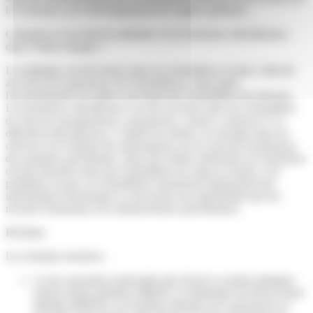
la croissance ou le développement de organes génitaux.
Comment a-t’on dosé les phtalates et les hormones stéroïdiennes
dans l’étude Sepages ?
Les phtalates ont été dosées dans les échantillons d’urine collectés
au cours de la grossesse (42 échantillons). Juste après
l'accouchement, les mères ont fourni des échantillons de cheveux.
Les hormones stéroïdiennes ont été mesurées dans les échantillons
de cheveux (progestérone, testostérone, cortisol, cortisone et 11-
déhydrocorticostérone). L’intérêt de réaliser ces dosages dans les
cheveux est d’obtenir des informations sur les niveaux hormonaux
des semaines précédentes. Dans des études antérieures les hormones
ont été mesurées dans des échantillons de sang ou d'urine, et le
problème est que ces échantillons fournissent uniquement des
informations hormonales à court terme (ne représentant que les
niveaux hormonaux des minutes/heures précédentes).
Résultats
Les résultats montrent :
1) une exposition maternelle plus élevée à certains phtalates
(mono-benzyl phtalate (MBzP), le métabolite du benzyl-butyl
phtalate (BBzP)), au troisième trimestre de la grossesse est