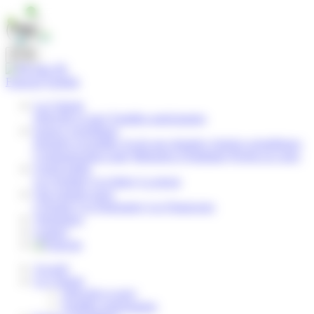
Panneau de gestion des cookies
FR
Français
English
La Cohorte
Objectifs et suivi
Familles participantes
Espace scientifique
Données recueillies
Accès aux données
Articles scientifiques
Communication orale
Mémoires d’étudiants
Projets en cours
Grand public
Les résultats
Les lettres
La presse
Qui sommes-nous
L'Équipe
Les Partenaires
Les Financeurs
Volontaires
Contact
Accueil
La Cohorte
Objectifs et suivi
Familles participantes