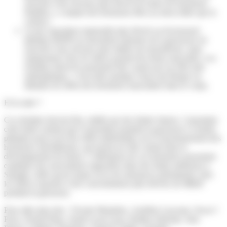
associée à des niveaux plus élevés de toutes les hormones
étudiées, y compris des hormones liées au stress telles que le
cortisol ;
2) une exposition maternelle plus élevée au di-isononyl
phtalate (DiNP) au deuxième trimestre de la grossesse est
associée à des niveaux plus faibles de testostérone, mais
uniquement chez les mères portant des fœtus masculins. Les
résultats observés pourraient être causés par un effet anti-
androgénique, c’est-à-dire quelque chose qui bloque ou
diminue les effets des hormones masculines dans le corps.
Et la suite ?
Ces résultats doivent être validés par des études futures. Cependant
cette étude soutient que l'exposition pendant la grossesse à certains
phtalates peut avoir des effets indésirables sur le fonctionnement des
hormones stéroïdiennes, qui jouent un rôle central dans le
développement du fœtus. L’altérations de ces hormones pourraient
expliquer des associations rapportées dans des étude antérieure à
Sepages, telles qu'un risque accru de naissances prématurées chez
les mères exposées à des concentrations plus élevées de MBzP
pendant la grossesse.
Pour aller plus loin :
Vicente Mustieles, Aurélien Lascouts, Oscar J
Pozo, Noemí Haro, Sarah Lyon-Caen, Paulina Jedynak, Sam